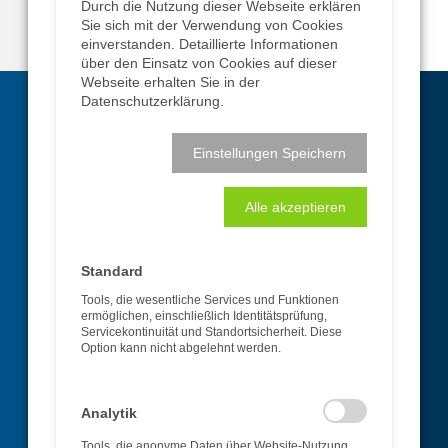
Durch die Nutzung dieser Webseite erklären
Sie sich mit der Verwendung von Cookies
einverstanden. Detaillierte Informationen
über den Einsatz von Cookies auf dieser
Webseite erhalten Sie in der
Datenschutzerklärung.
Einstellungen Speichern
Alle akzeptieren
AGENTUR
Standard
Tools, die wesentliche Services und Funktionen
ermöglichen, einschließlich Identitätsprüfung,
Fahrzeugbeschriftung | Marketingberatung |
Servicekontinuität und Standortsicherheit. Diese
Corporate Design | Grafik | Print | Web |
Option kann nicht abgelehnt werden.
Werbetechnik | Werbeschilder | Sichtwerbung |
Fotografie
Analytik
WEITER ZUR AGENTUR
Tools, die anonyme Daten über Website-Nutzung