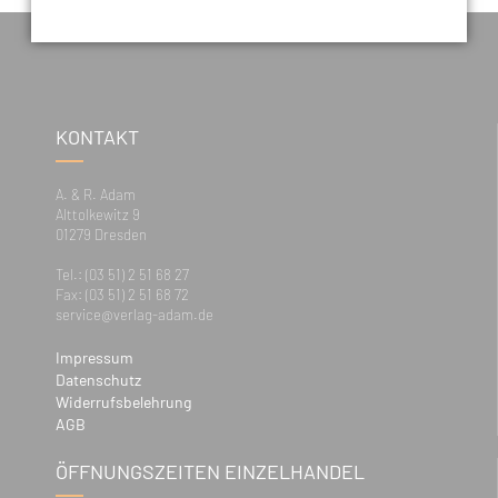
KONTAKT
A. & R. Adam
Alttolkewitz 9
01279 Dresden
Tel.: (03 51) 2 51 68 27
Fax: (03 51) 2 51 68 72
service@verlag-adam.de
Impressum
Datenschutz
Widerrufsbelehrung
AGB
ÖFFNUNGSZEITEN EINZELHANDEL