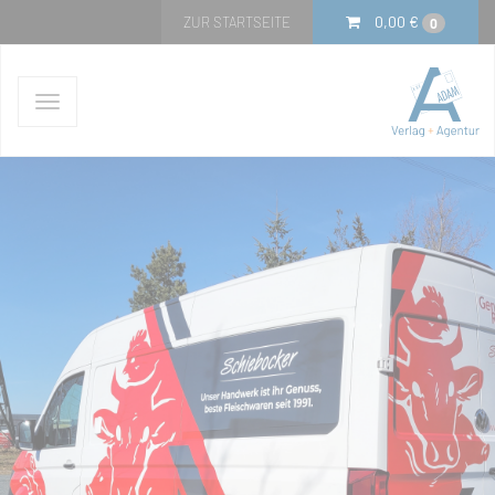
0,00
€
ZUR STARTSEITE
0
Navigation
ein-/ausblenden