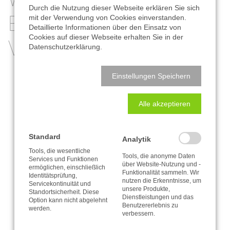
Durch die Nutzung dieser Webseite erklären Sie sich
ERFOLGREICH
mit der Verwendung von Cookies einverstanden.
FAHRZEUGBESCHRIFTUNG
Detaillierte Informationen über den Einsatz von
Cookies auf dieser Webseite erhalten Sie in der
VERSENDET!
Datenschutzerklärung.
FENSTERFOLIE
Plotterschrift
Folierung
Einstellungen Speichern
DRUCKFOLIE
Sie erhalten in Kürze eine Nachricht
Alle akzeptieren
von uns.
Standard
Analytik
Ihr Team vom A. & R. Adam, Verlag
Tools, die wesentliche
Tools, die anonyme Daten
Services und Funktionen
+Agentur
über Website-Nutzung und -
ermöglichen, einschließlich
Funktionalität sammeln. Wir
Identitätsprüfung,
nutzen die Erkenntnisse, um
Servicekontinuität und
unsere Produkte,
Standortsicherheit. Diese
Dienstleistungen und das
Option kann nicht abgelehnt
Benutzererlebnis zu
werden.
verbessern.