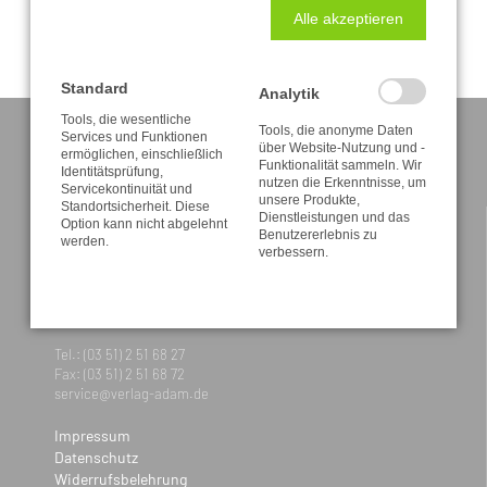
Alle akzeptieren
Standard
Analytik
Tools, die wesentliche
Tools, die anonyme Daten
Services und Funktionen
über Website-Nutzung und -
ermöglichen, einschließlich
Funktionalität sammeln. Wir
Identitätsprüfung,
nutzen die Erkenntnisse, um
Servicekontinuität und
unsere Produkte,
Standortsicherheit. Diese
KONTAKT
Dienstleistungen und das
Option kann nicht abgelehnt
Benutzererlebnis zu
werden.
verbessern.
A. & R. Adam
Alttolkewitz 9
01279 Dresden
Tel.: (03 51) 2 51 68 27
Fax: (03 51) 2 51 68 72
service@verlag-adam.de
Impressum
Datenschutz
Widerrufsbelehrung