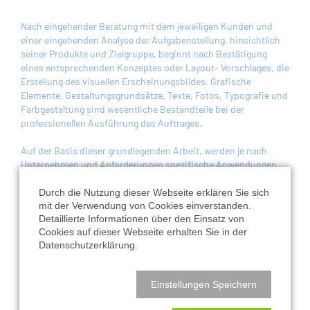
Nach eingehender Beratung mit dem jeweiligen Kunden und
einer eingehenden Analyse der Aufgabenstellung, hinsichtlich
seiner Produkte und Zielgruppe, beginnt nach Bestätigung
eines entsprechenden Konzeptes oder Layout- Vorschlages, die
Erstellung des visuellen Erscheinungsbildes. Grafische
Elemente, Gestaltungsgrundsätze, Texte, Fotos, Typografie und
Farbgestaltung sind wesentliche Bestandteile bei der
professionellen Ausführung des Auftrages.
Auf der Basis dieser grundlegenden Arbeit, werden je nach
Unternehmen und Anforderungen spezifische Anwendungen
realisiert. Das heißt: Geschäftsdrucksachen,
Werbedrucksachen, Sichtwerbung oder Internetpräsentationen
Durch die Nutzung dieser Webseite erklären Sie sich
können zu jederzeit in höchster Qualität entsprechend
mit der Verwendung von Cookies einverstanden.
Detaillierte Informationen über den Einsatz von
umgesetzt werden. Alle Daten werden bei uns gespeichert und
Cookies auf dieser Webseite erhalten Sie in der
stehen zur weiteren Nutzung zur Verfügung.
Datenschutzerklärung.
Einstellungen Speichern
Nach oben