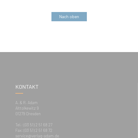
Nach oben
KONTAKT
A. & R. Adam
Alttolkewitz 9
01279 Dresden
Tel.: (03 51) 2 51 68 27
Fax: (03 51) 2 51 68 72
service@verlag-adam.de