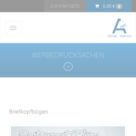
0,00
€
ZUR STARTSEITE
0
Navigation
ein-/ausblenden
WERBEDRUCKSACHEN
Briefkopfbögen