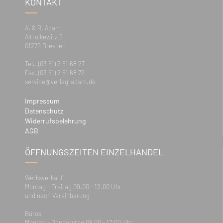
KONTAKT
A. & R. Adam
Alttolkewitz 9
01279 Dresden
Tel.: (03 51) 2 51 68 27
Fax: (03 51) 2 51 68 72
service@verlag-adam.de
Impressum
Datenschutz
Widerrufsbelehrung
AGB
ÖFFNUNGSZEITEN EINZELHANDEL
Werksverkauf
Montag - Freitag 09:00 - 12:00 Uhr
und nach Vereinbarung
Büros
Montag - Donnerstag 08.00 - 17:00 Uhr