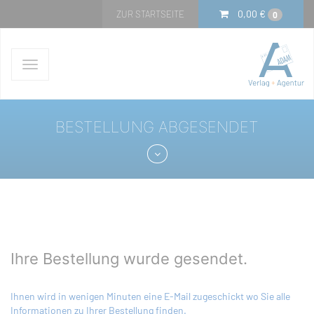
0,00
€
ZUR STARTSEITE
0
Navigation
ein-/ausblenden
BESTELLUNG ABGESENDET
Ihre Bestellung wurde gesendet.
Ihnen wird in wenigen Minuten eine E-Mail zugeschickt wo Sie alle
Informationen zu Ihrer Bestellung finden.