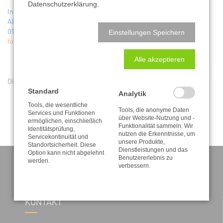
Datenschutzerklärung.
Inhaber Thomas Kluge
Alttolkewitz 9
01279 Dresden
Einstellungen Speichern
fon
(03 51) 2 51 68 27
Alle akzeptieren
Die gewünschte Bestellung wurde nicht gefunden.
Standard
Analytik
Tools, die wesentliche
Tools, die anonyme Daten
Services und Funktionen
über Website-Nutzung und -
ermöglichen, einschließlich
Funktionalität sammeln. Wir
Identitätsprüfung,
nutzen die Erkenntnisse, um
Servicekontinuität und
unsere Produkte,
Standortsicherheit. Diese
Dienstleistungen und das
Option kann nicht abgelehnt
Benutzererlebnis zu
werden.
verbessern.
KONTAKT