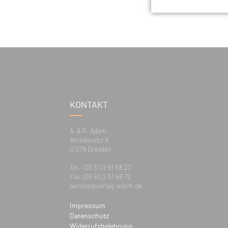
KONTAKT
A. & R. Adam
Alttolkewitz 9
01279 Dresden
Tel.: (03 51) 2 51 68 27
Fax: (03 51) 2 51 68 72
service@verlag-adam.de
Impressum
Datenschutz
Widerrufsbelehrung