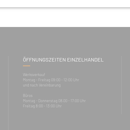
ÖFFNUNGSZEITEN EINZELHANDEL
Werksverkauf
Montag - Freitag 09:00 - 12:00 Uhr
und nach Vereinbarung
Büros
Montag - Donnerstag 08.00 - 17:00 Uhr
Freitag 8:00 - 13:00 Uhr