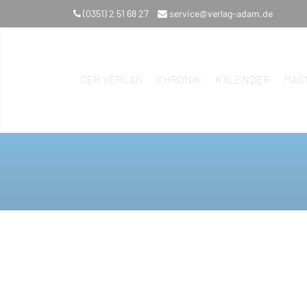
(0351) 2 51 68 27
service@verlag-adam.de
DER VERLAG
CHRONIK
KALENDER
MAG