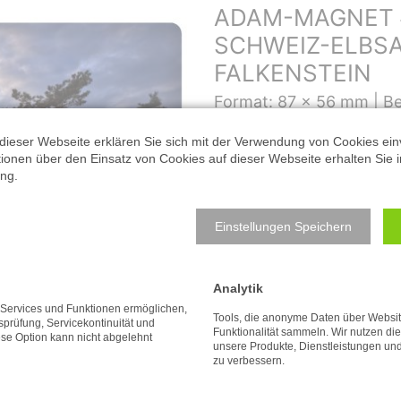
ADAM-MAGNET 
SCHWEIZ-ELBSA
FALKENSTEIN
Format: 87 x 56 mm |
Be
Sächsische Schweiz - Elbsandstei
dieser Webseite erklären Sie sich mit der Verwendung von Cookies ein
ationen über den Einsatz von Cookies auf dieser Webseite erhalten Sie i
Falkenstein
ng.
(mit Epoxidharz-Dom)
Einstellungen Speichern
Anzahl:
Analytik
e Services und Funktionen ermöglichen,
Tools, die anonyme Daten über Websi
tsprüfung, Servicekontinuität und
3,95
€
Funktionalität sammeln. Wir nutzen di
ese Option kann nicht abgelehnt
unsere Produkte, Dienstleistungen un
zu verbessern.
inkl. MwSt. zzgl. Versandkosten