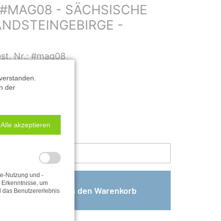
#MAG08 - SÄCHSISCHE
NDSTEINGEBIRGE -
st. Nr.: #mag08
ngebirge
verstanden.
n der
Alle akzeptieren
te-Nutzung und -
e Erkenntnisse, um
d das Benutzererlebnis