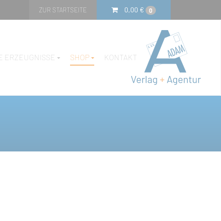
0,00
€
ZUR STARTSEITE
0
E ERZEUGNISSE
SHOP
KONTAKT