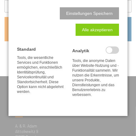
Einstellungen Speichern
0,60
€
Alle akzeptieren
inkl. MwSt. zzgl. Versandkosten
Standard
Analytik
Tools, die wesentliche
Tools, die anonyme Daten
Services und Funktionen
über Website-Nutzung und -
ermöglichen, einschließlich
Funktionalität sammeln. Wir
Identitätsprüfung,
nutzen die Erkenntnisse, um
Servicekontinuität und
unsere Produkte,
Standortsicherheit. Diese
Dienstleistungen und das
Option kann nicht abgelehnt
Benutzererlebnis zu
werden.
verbessern.
KONTAKT
A. & R. Adam
Alttolkewitz 9