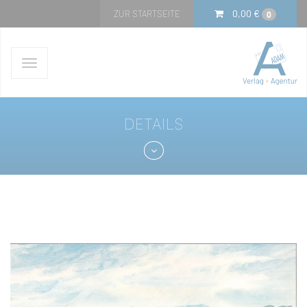
0,00
€
ZUR STARTSEITE
0
Navigation
ein-/ausblenden
DETAILS