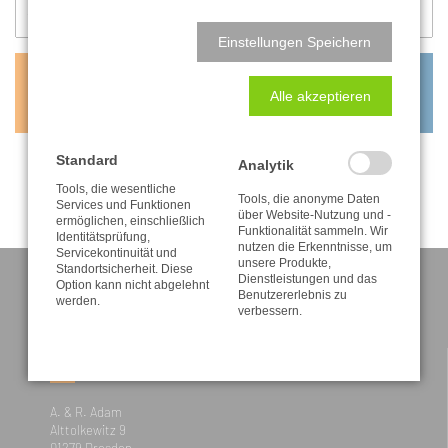
Einstellungen Speichern
0,60
€
Alle akzeptieren
inkl. MwSt. zzgl. Versandkosten
Standard
Analytik
Tools, die wesentliche
Tools, die anonyme Daten
Services und Funktionen
über Website-Nutzung und -
ermöglichen, einschließlich
Funktionalität sammeln. Wir
Identitätsprüfung,
nutzen die Erkenntnisse, um
Servicekontinuität und
unsere Produkte,
Standortsicherheit. Diese
Dienstleistungen und das
Option kann nicht abgelehnt
Benutzererlebnis zu
werden.
verbessern.
KONTAKT
A. & R. Adam
Alttolkewitz 9