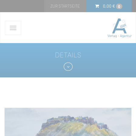
0,00
€
ZUR STARTSEITE
0
Navigation
ein-/ausblenden
DETAILS