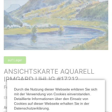
auf Lager
ANSICHTSKARTE AQUARELL
IRMGARD UHLIG #17212
Format: 14,8 x 10,5 cm |
Best. Nr.: #17212
Durch die Nutzung dieser Webseite erklären Sie sich
mit der Verwendung von Cookies einverstanden.
Elbbogen mit der Festung Königstein und Lilienstein
Detaillierte Informationen über den Einsatz von
Cookies auf dieser Webseite erhalten Sie in der
Anzahl:
Datenschutzerklärung.