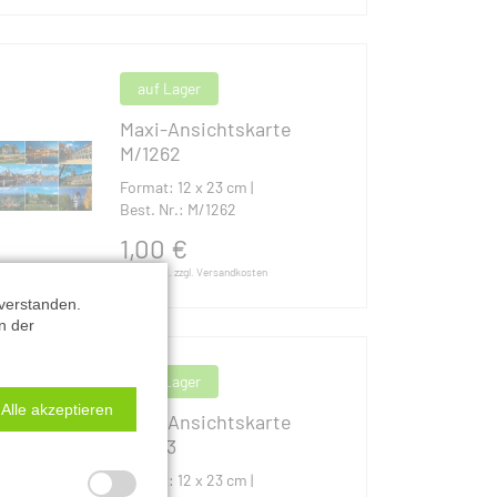
auf Lager
Maxi-Ansichtskarte
M/1262
Format: 12 x 23 cm |
Best. Nr.: M/1262
1,00
€
inkl. MwSt. zzgl. Versandkosten
verstanden.
n der
auf Lager
Alle akzeptieren
Maxi-Ansichtskarte
#17313
Format: 12 x 23 cm |