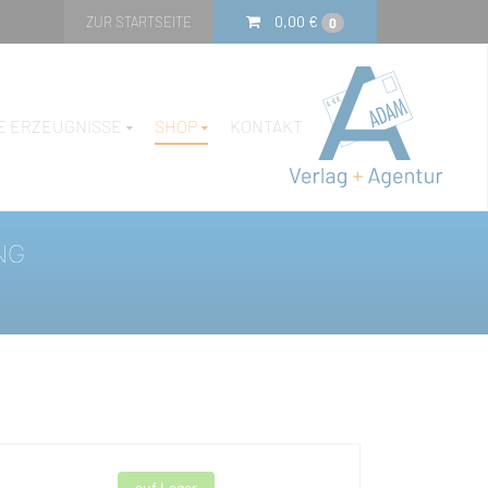
0,00
€
ZUR STARTSEITE
0
E ERZEUGNISSE
SHOP
KONTAKT
NG
auf Lager