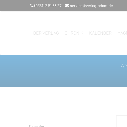
(0351) 2 51 68 27
service@verlag-adam.de
DER VERLAG
CHRONIK
KALENDER
MAG
A
Kalender