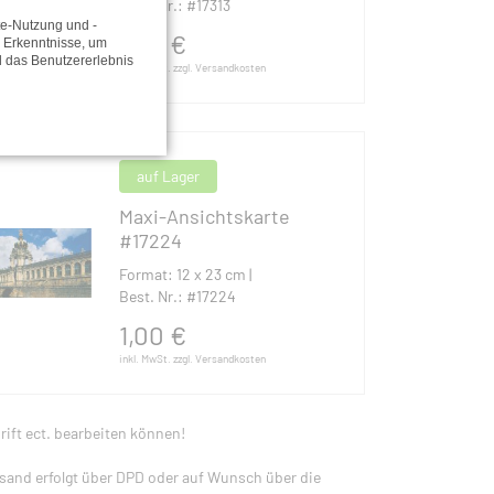
Best. Nr.: #17313
te-Nutzung und -
1,00
€
e Erkenntnisse, um
d das Benutzererlebnis
inkl. MwSt. zzgl. Versandkosten
auf Lager
Maxi-Ansichtskarte
#17224
Format: 12 x 23 cm |
Best. Nr.: #17224
1,00
€
inkl. MwSt. zzgl. Versandkosten
rift ect. bearbeiten können!
rsand erfolgt über DPD oder auf Wunsch über die