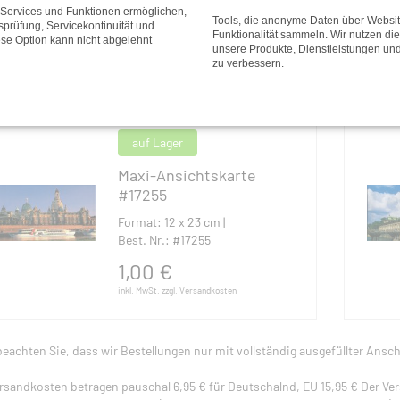
Best. Nr.: #16906
e Services und Funktionen ermöglichen,
Tools, die anonyme Daten über Websi
tsprüfung, Servicekontinuität und
1,00
€
Funktionalität sammeln. Wir nutzen di
ese Option kann nicht abgelehnt
unsere Produkte, Dienstleistungen un
inkl. MwSt. zzgl. Versandkosten
zu verbessern.
auf Lager
Maxi-Ansichtskarte
#17255
Format: 12 x 23 cm |
Best. Nr.: #17255
1,00
€
inkl. MwSt. zzgl. Versandkosten
beachten Sie, dass wir Bestellungen nur mit vollständig ausgefüllter Ansch
rsandkosten betragen pauschal 6,95 € für Deutschalnd, EU 15,95 € Der Ve