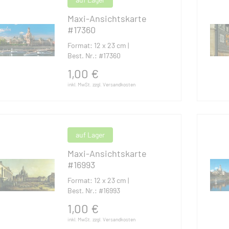
Maxi-Ansichtskarte
#17360
Format: 12 x 23 cm |
Best. Nr.: #17360
1,00
€
inkl. MwSt. zzgl. Versandkosten
auf Lager
Maxi-Ansichtskarte
#16993
Format: 12 x 23 cm |
Best. Nr.: #16993
1,00
€
inkl. MwSt. zzgl. Versandkosten