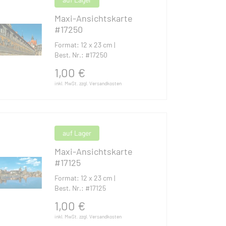
Maxi-Ansichtskarte
#17250
Format: 12 x 23 cm |
Best. Nr.: #17250
1,00
€
inkl. MwSt. zzgl. Versandkosten
auf Lager
Maxi-Ansichtskarte
#17125
Format: 12 x 23 cm |
Best. Nr.: #17125
1,00
€
inkl. MwSt. zzgl. Versandkosten