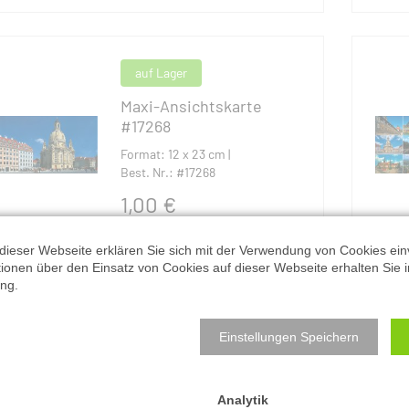
auf Lager
Maxi-Ansichtskarte
#17268
Format: 12 x 23 cm |
Best. Nr.: #17268
1,00
€
inkl. MwSt. zzgl. Versandkosten
dieser Webseite erklären Sie sich mit der Verwendung von Cookies ein
ationen über den Einsatz von Cookies auf dieser Webseite erhalten Sie i
ng.
auf Lager
Einstellungen Speichern
Maxi-Ansichtskarte
#16906
Format: 12 x 23 cm |
Analytik