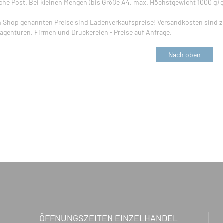
he Post. Bei kleinen Mengen (bis Größe A4, max. Höchstgewicht 1000 g) 
m Shop genannten Preise sind Ladenverkaufspreise! Versandkosten sind zu
genturen, Firmen und Druckereien - Preise auf Anfrage.
Nach oben
ÖFFNUNGSZEITEN EINZELHANDEL