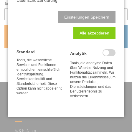
Datenschutzerklärung.
Anzahl:
Einstellungen Speichern
0,80
€
Alle akzeptieren
inkl. MwSt. zzgl. Versandkosten
Standard
Analytik
Tools, die wesentliche
Tools, die anonyme Daten
Services und Funktionen
über Website-Nutzung und -
ermöglichen, einschließlich
Funktionalität sammeln. Wir
Identitätsprüfung,
nutzen die Erkenntnisse, um
Servicekontinuität und
unsere Produkte,
Standortsicherheit. Diese
Dienstleistungen und das
Option kann nicht abgelehnt
Benutzererlebnis zu
werden.
verbessern.
KONTAKT
A. & R. Adam