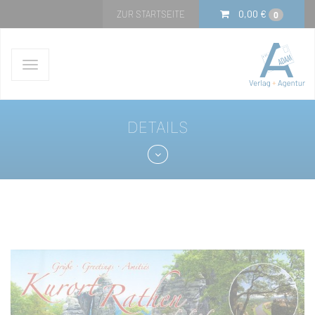
0,00
€
ZUR STARTSEITE
0
Navigation
ein-/ausblenden
DETAILS