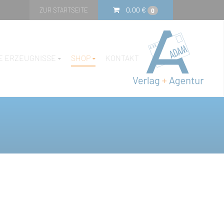
0,00
€
ZUR STARTSEITE
0
E ERZEUGNISSE
SHOP
KONTAKT