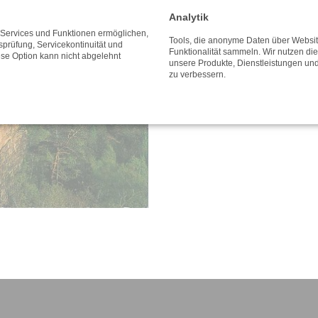
0,60
€
Analytik
e Services und Funktionen ermöglichen,
inkl. MwSt. zzgl. Versandkosten
Tools, die anonyme Daten über Websi
tsprüfung, Servicekontinuität und
Funktionalität sammeln. Wir nutzen di
ese Option kann nicht abgelehnt
unsere Produkte, Dienstleistungen un
zu verbessern.