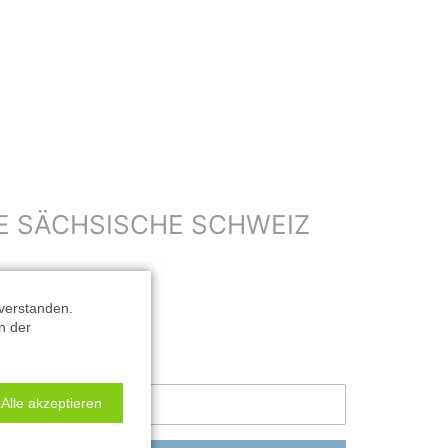
E SÄCHSISCHE SCHWEIZ
|
Best. Nr.: #16012
verstanden.
n der
Alle akzeptieren