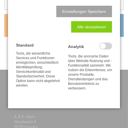
Einstellungen Speichern
0,80
€
Alle akzeptieren
inkl. MwSt. zzgl. Versandkosten
Standard
Analytik
Tools, die wesentliche
Tools, die anonyme Daten
Services und Funktionen
über Website-Nutzung und -
ermöglichen, einschließlich
Funktionalität sammeln. Wir
Identitätsprüfung,
nutzen die Erkenntnisse, um
Servicekontinuität und
unsere Produkte,
Standortsicherheit. Diese
Dienstleistungen und das
Option kann nicht abgelehnt
Benutzererlebnis zu
werden.
verbessern.
KONTAKT
A. & R. Adam
Alttolkewitz 9
01279 Dresden