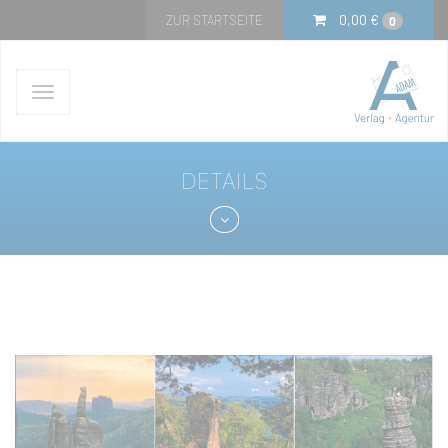
0,00
€
ZUR STARTSEITE
0
Navigation
ein-/ausblenden
DETAILS