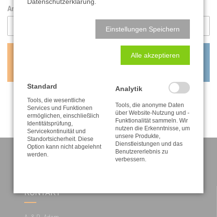
Datenschutzerklärung.
Anzahl:
Einstellungen Speichern
Alle akzeptieren
0,80
€
inkl. MwSt. zzgl. Versandkosten
Standard
Analytik
Tools, die wesentliche
Tools, die anonyme Daten
Services und Funktionen
über Website-Nutzung und -
ermöglichen, einschließlich
Funktionalität sammeln. Wir
Identitätsprüfung,
nutzen die Erkenntnisse, um
Servicekontinuität und
unsere Produkte,
Standortsicherheit. Diese
Dienstleistungen und das
Option kann nicht abgelehnt
Benutzererlebnis zu
werden.
verbessern.
KONTAKT
A. & R. Adam