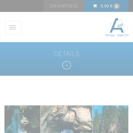
0,00
€
ZUR STARTSEITE
0
Navigation
ein-/ausblenden
DETAILS