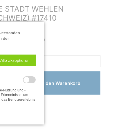
E STADT WEHLEN
CHWEIZ) #17410
|
Best. Nr.: #17410
verstanden.
n der
tadt Wehlen und die Bastei
Alle akzeptieren
te-Nutzung und -
e Erkenntnisse, um
d das Benutzererlebnis