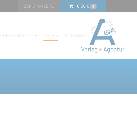
0,00
€
ZUR STARTSEITE
0
E ERZEUGNISSE
SHOP
KONTAKT