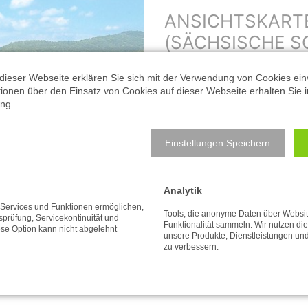
ANSICHTSKART
(SÄCHSISCHE S
Format: 14,8 x 10,5 cm 
dieser Webseite erklären Sie sich mit der Verwendung von Cookies ein
ationen über den Einsatz von Cookies auf dieser Webseite erhalten Sie i
Blick von der Wilkeaussicht auf S
ng.
Anzahl:
Einstellungen Speichern
0,60
€
Analytik
e Services und Funktionen ermöglichen,
inkl. MwSt. zzgl. Versandkosten
Tools, die anonyme Daten über Websi
tsprüfung, Servicekontinuität und
Funktionalität sammeln. Wir nutzen di
ese Option kann nicht abgelehnt
unsere Produkte, Dienstleistungen un
zu verbessern.