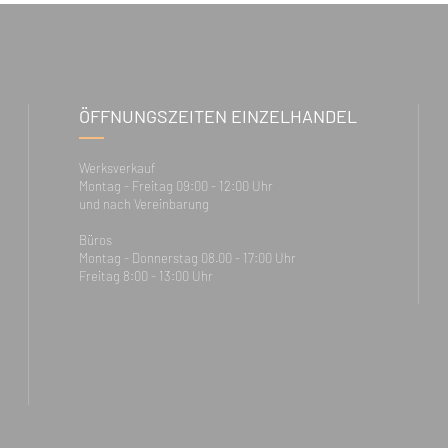
ÖFFNUNGSZEITEN EINZELHANDEL
Werksverkauf
Montag - Freitag 09:00 - 12:00 Uhr
und nach Vereinbarung
Büros
Montag - Donnerstag 08.00 - 17:00 Uhr
Freitag 8:00 - 13:00 Uhr