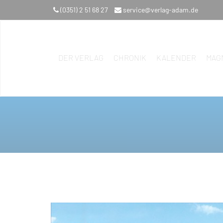
(0351) 2 51 68 27
service@verlag-adam.de
DER VERLAG
CHRONIK
KALENDER
MAG