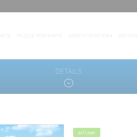
NETE
PUZZLE-POSTKARTE
ANSICHTSKARTEN
WEITER
DETAILS
auf Lager