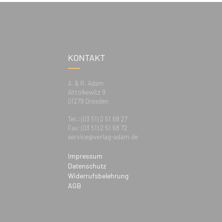
KONTAKT
A. & R. Adam
Alttolkewitz 9
01279 Dresden
Tel.: (03 51) 2 51 68 27
Fax: (03 51) 2 51 68 72
service@verlag-adam.de
Impressum
Datenschutz
Widerrufsbelehrung
AGB