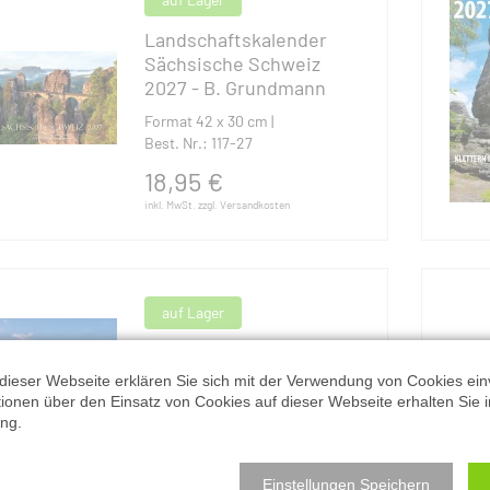
Landschaftskalender
Sächsische Schweiz
2027 - B. Grundmann
Format 42 x 30 cm |
Best. Nr.: 117-27
18,95
€
inkl. MwSt. zzgl. Versandkosten
auf Lager
Kalender
Elbsandsteingebirge
dieser Webseite erklären Sie sich mit der Verwendung von Cookies ein
2027
ationen über den Einsatz von Cookies auf dieser Webseite erhalten Sie i
ng.
Format 21 x 29,7 cm (DIN A4
Hoch) |
Best. Nr.: 115-27
Einstellungen Speichern