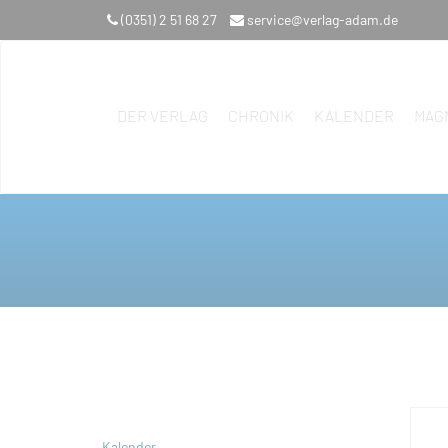
(0351) 2 51 68 27
service@verlag-adam.de
DER VERLAG
CHRONIK
KALENDER
MAG
Kalender