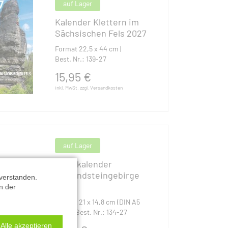
auf Lager
Kalender Klettern im
Sächsischen Fels 2027
Format 22,5 x 44 cm |
Best. Nr.: 139-27
15,95
€
inkl. MwSt. zzgl. Versandkosten
auf Lager
Tischkalender
Elbsandsteingebirge
verstanden.
2027
n der
Format 21 x 14,8 cm (DIN A5
Quer) |
Best. Nr.: 134-27
Alle akzeptieren