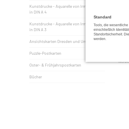
Kunstdrucke - Aquarelle von Irmgard Uhlig
in DIN A 4
Standard
Kunstdrucke - Aquarelle von Irmgard Uhlig
Tools, die wesentlich
Bitte 
in DIN A 3
einschließlich Identitä
Standortsicherheit. Di
Die Ve
werden.
Ansichtskarten Dresden und Umgebung
Deutsc
Puzzle-Postkarten
Alle i
Werbea
Oster- & Frühjahrspostkarten
Bücher