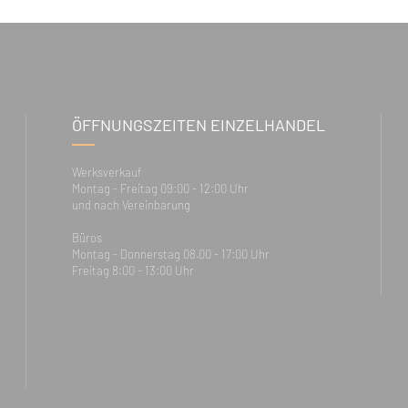
ÖFFNUNGSZEITEN EINZELHANDEL
Werksverkauf
Montag - Freitag 09:00 - 12:00 Uhr
und nach Vereinbarung
Büros
Montag - Donnerstag 08.00 - 17:00 Uhr
Freitag 8:00 - 13:00 Uhr