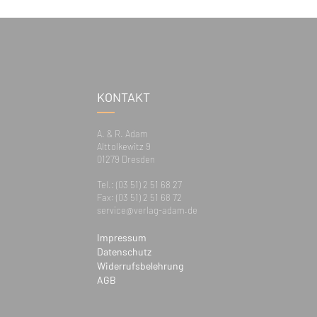
KONTAKT
A. & R. Adam
Alttolkewitz 9
01279 Dresden
Tel.: (03 51) 2 51 68 27
Fax: (03 51) 2 51 68 72
service@verlag-adam.de
Impressum
Datenschutz
Widerrufsbelehrung
AGB