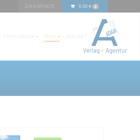
0,00
€
ZUR STARTSEITE
0
E ERZEUGNISSE
SHOP
KONTAKT