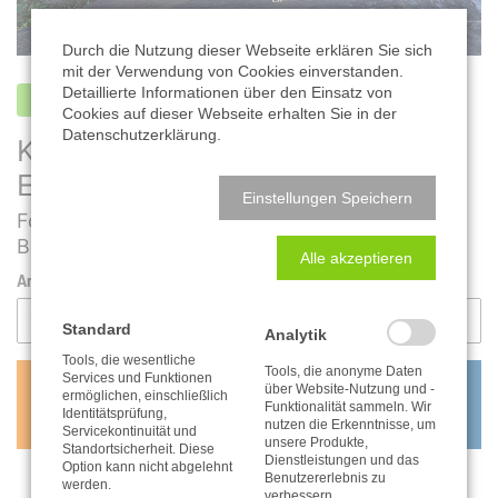
Durch die Nutzung dieser Webseite erklären Sie sich
mit der Verwendung von Cookies einverstanden.
Detaillierte Informationen über den Einsatz von
auf Lager
Cookies auf dieser Webseite erhalten Sie in der
Datenschutzerklärung.
KALENDER
ELBSANDSTEINGEBIRGE 2027
Einstellungen Speichern
Format 21 x 29,7 cm (DIN A4 Hoch) |
Best. Nr.: 115-27
Alle akzeptieren
Anzahl:
Standard
Analytik
Tools, die wesentliche
Tools, die anonyme Daten
Services und Funktionen
11,95
€
über Website-Nutzung und -
ermöglichen, einschließlich
Funktionalität sammeln. Wir
Identitätsprüfung,
inkl. MwSt. zzgl. Versandkosten
nutzen die Erkenntnisse, um
Servicekontinuität und
unsere Produkte,
Standortsicherheit. Diese
Dienstleistungen und das
Option kann nicht abgelehnt
Benutzererlebnis zu
werden.
verbessern.