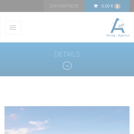
0,00
€
ZUR STARTSEITE
0
Navigation
ein-/ausblenden
DETAILS