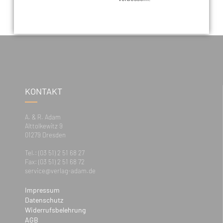
KONTAKT
A. & R. Adam
Alttolkewitz 9
01279 Dresden
Tel.: (03 51) 2 51 68 27
Fax: (03 51) 2 51 68 72
service@verlag-adam.de
Impressum
Datenschutz
Widerrufsbelehrung
AGB