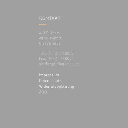
KONTAKT
A. & R. Adam
Alttolkewitz 9
01279 Dresden
Tel.: (03 51) 2 51 68 27
Fax: (03 51) 2 51 68 72
service@verlag-adam.de
Impressum
Datenschutz
Widerrufsbelehrung
AGB