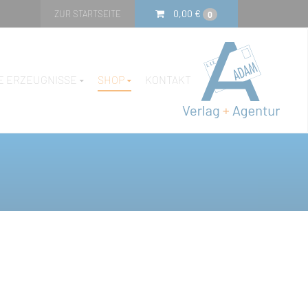
0,00
€
ZUR STARTSEITE
0
E ERZEUGNISSE
SHOP
KONTAKT