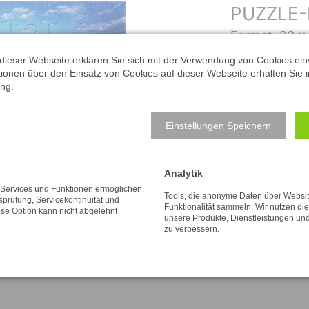
PUZZLE-
Format: 23 x
dieser Webseite erklären Sie sich mit der Verwendung von Cookies ein
Sächsische Schwei
ationen über den Einsatz von Cookies auf dieser Webseite erhalten Sie i
ng.
Anzahl:
Einstellungen Speichern
3,95
€
Analytik
inkl. MwSt. zzgl. Vers
e Services und Funktionen ermöglichen,
Tools, die anonyme Daten über Websi
tsprüfung, Servicekontinuität und
Funktionalität sammeln. Wir nutzen di
ese Option kann nicht abgelehnt
unsere Produkte, Dienstleistungen un
zu verbessern.