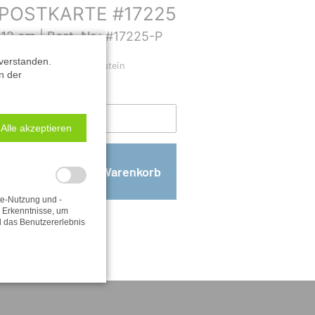
POSTKARTE #17225
 12 cm |
Best. Nr.: #17225-P
verstanden.
z · Barbarine am Pfaffenstein
n der
Alle akzeptieren
andkosten
te-Nutzung und -
e Erkenntnisse, um
d das Benutzererlebnis