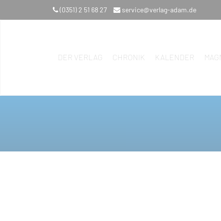
(0351) 2 51 68 27
service@verlag-adam.de
DER VERLAG
CHRONIK
KALENDER
MAG