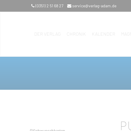
(0351) 2 51 68 27
service@verlag-adam.de
DER VERLAG
CHRONIK
KALENDER
MAG
P
Glückwunschkarten