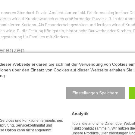
unseren Standard-Puzzle-Ansichtskarten inkl. Briefumschlag in einer Ce
ieren wir auf Kundenwunsch auch großformatige Puzzle z. B. in der Abmes
phanisierten Kartons. Als Besonderheit gestalten und fertigen wir auf 
en wie z. B. die Festung Königstein, historische Bauwerke oder Kirchen. 
sgestaltung für Familien mit Kindern.
erenzen
dieser Webseite erklären Sie sich mit der Verwendung von Cookies ein
ationen über den Einsatz von Cookies auf dieser Webseite erhalten Sie i
ng.
Einstellungen Speichern
Analytik
e Services und Funktionen ermöglichen,
Tools, die anonyme Daten über Websi
tsprüfung, Servicekontinuität und
Funktionalität sammeln. Wir nutzen di
ese Option kann nicht abgelehnt
Nach oben
unsere Produkte, Dienstleistungen un