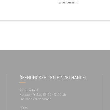
zu verbessern.
ÖFFNUNGSZEITEN EINZELHANDEL
Werksverkauf
Montag - Freitag 09:00 - 12:00 Uhr
und nach Vereinbarung
Büros