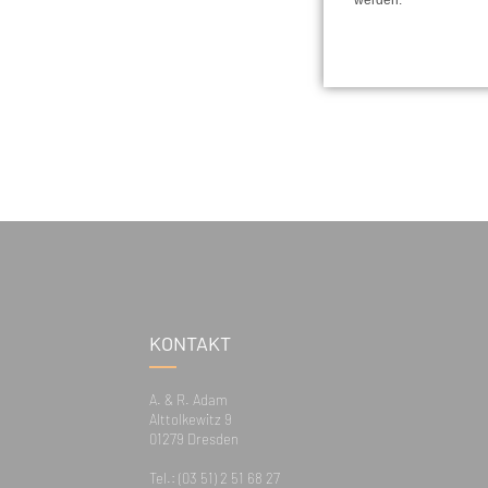
werden.
KONTAKT
A. & R. Adam
Alttolkewitz 9
01279 Dresden
Tel.: (03 51) 2 51 68 27