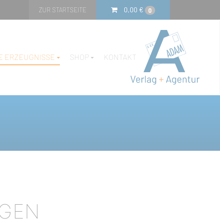
0,00
€
ZUR STARTSEITE
0
E ERZEUGNISSE
SHOP
KONTAKT
ÖGEN