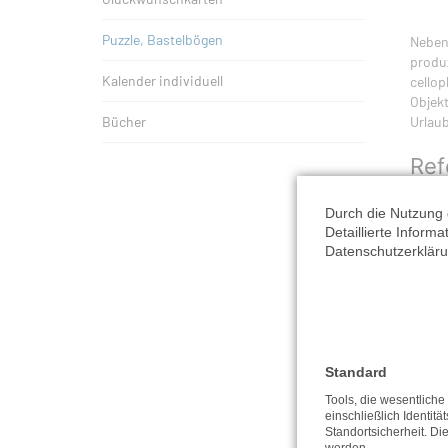
Puzzle, Bastelbögen
Neben 
produz
Kalender individuell
cello
Objekt
Bücher
Urlaub
Ref
Durch die Nutzung 
Detaillierte Inform
Datenschutzerkläru
Standard
Tools, die wesentlich
einschließlich Identitä
Standortsicherheit. Di